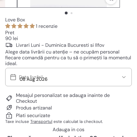
Love Box
1 recenzie
Pret
Pret
90 lei
normal
Livrari Luni - Duminica Bucuresti si Ilfov
Alege data livrării cu atenție – ne ocupăm personal
fiecare comandă pentru ca tu să o primești la momentul
ideal.
Data livrării
Mesajul personalizat se adauga inainte de
Checkout
Produs artizanal
Plati securizate
Taxe incluse
Transportul
este calculat la checkout.
Adauga in cos