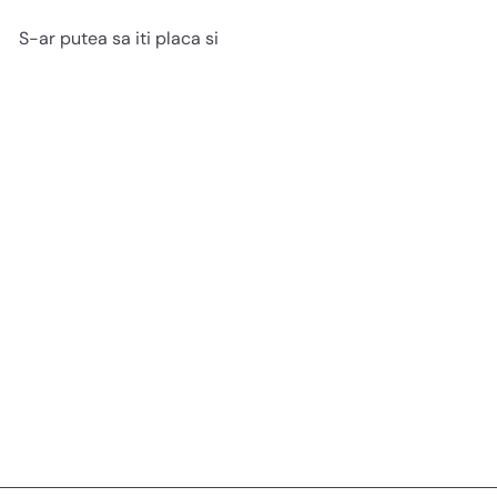
S-ar putea sa iti placa si
Love Box
90 lei