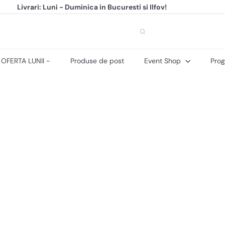
Livrari: Luni - Duminica in Bucuresti si Ilfov!
Program Cofetarie: 10:00 - 18:00
+40 (374) 491 734
Pauza
 OFERTA LUNII -
Produse de post
Event Shop
Prog
Q
Q
u
u
i
c
c
k
s
h
h