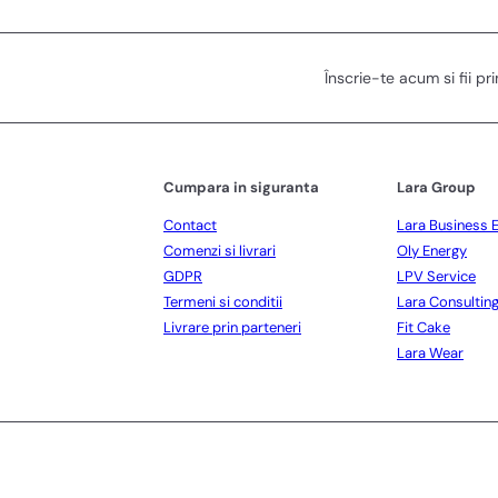
Înscrie-te acum si fii pr
Cumpara in siguranta
Lara Group
Contact
Lara Business 
Comenzi si livrari
Oly Energy
GDPR
LPV Service
Termeni si conditii
Lara Consultin
Livrare prin parteneri
Fit Cake
Lara Wear