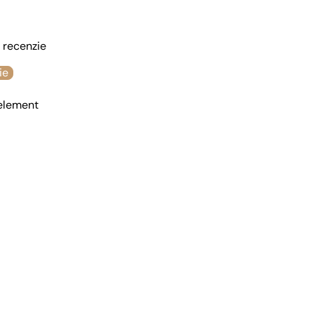
o recenzie
ie
 element