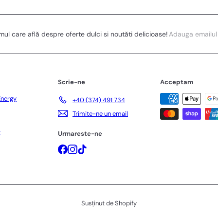
Adauga
imul care află despre oferte dulci si noutăti delicioase!
emailul
Scrie-ne
Acceptam
Energy
+40 (374) 491 734
Trimite-ne un email
g
Urmareste-ne
Facebook
Instagram
TikTok
Susținut de Shopify