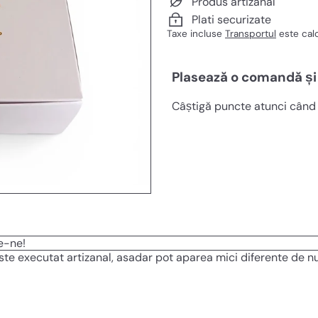
Produs artizanal
Plati securizate
Taxe incluse
Transportul
este calc
Plasează o comandă și
Câștigă puncte atunci când 
ie-ne!
ste executat artizanal, asadar pot aparea mici diferente de n