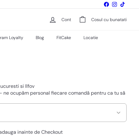
Facebook
Instagram
TikTok
Cont
Cosul cu bunatati
ram Loyalty
Blog
FitCake
Locatie
ucuresti si Ilfov
ie – ne ocupăm personal fiecare comandă pentru ca tu să
 adauga inainte de Checkout