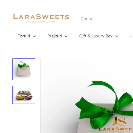
Sari
peste
continut
L
Cauta
a
r
a
Torturi
Prajituri
Gift & Luxury Box
-
S
w
e
e
t
s