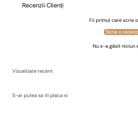
Recenzii Clienți
Fii primul care scrie 
Scrie o recenz
Nu s-a găsit niciun
Vizualizate recent
S-ar putea sa iti placa si
Q
u
i
c