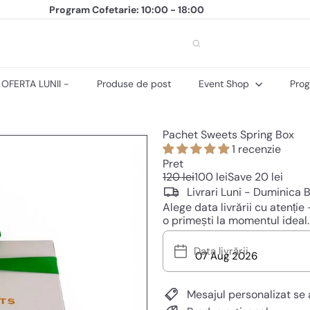
Program Cofetarie: 10:00 - 18:00
Livrari: Luni - Duminica in Bucuresti si Ilfov!
+40 (374) 491 734
Pauza
 OFERTA LUNII -
Produse de post
Event Shop
Prog
Pachet Sweets Spring Box
1 recenzie
Pret
Pret
Pret
120 lei
100 lei
Save 20 lei
normal
la
Livrari Luni - Duminica B
reducere
Alege data livrării cu atenț
o primești la momentul ideal.
Data livrării
Mesajul personalizat se